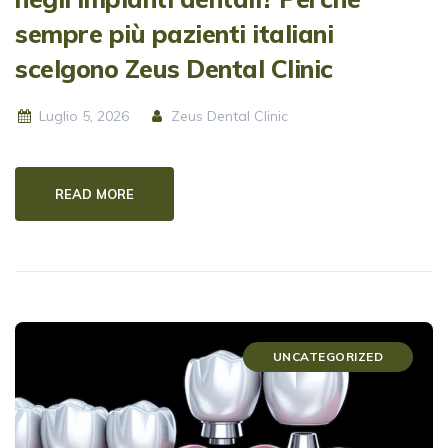
sempre più pazienti italiani
scelgono Zeus Dental Clinic
Luglio 5, 2026
Zeus Dental Clinic
READ MORE
UNCATEGORIZED