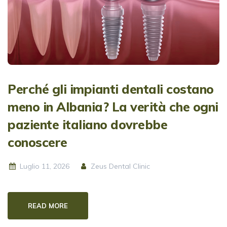
Perché gli impianti dentali costano
meno in Albania? La verità che ogni
paziente italiano dovrebbe
conoscere
Luglio 11, 2026
Zeus Dental Clinic
READ MORE