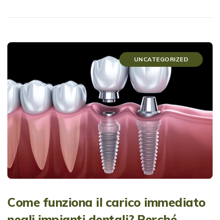
UNCATEGORIZED
Come funziona il carico immediato
negli impianti dentali? Perché