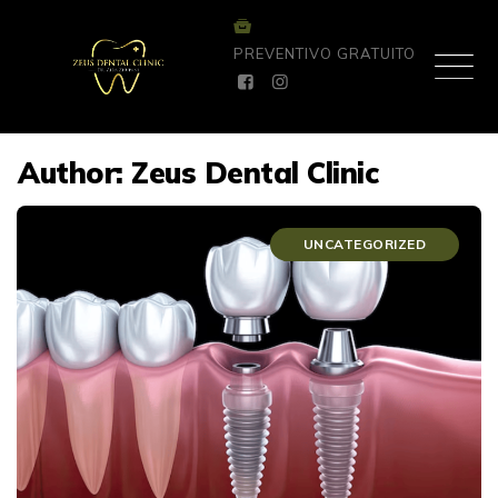
Skip
to
PREVENTIVO GRATUITO
content
Author: Zeus Dental Clinic
UNCATEGORIZED