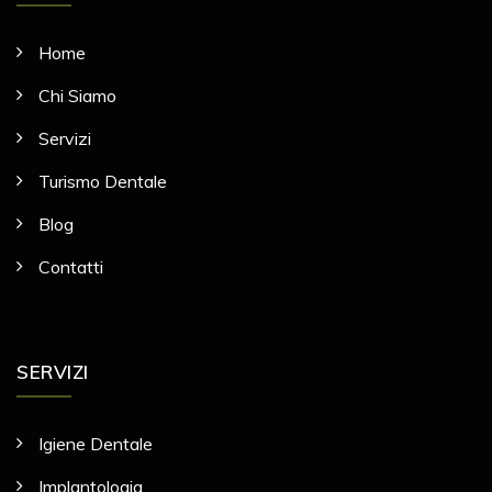
Home
Chi Siamo
Servizi
Turismo Dentale
Blog
Contatti
SERVIZI
Igiene Dentale
Implantologia