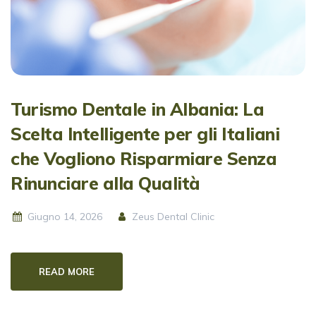
Turismo Dentale in Albania: La
Scelta Intelligente per gli Italiani
che Vogliono Risparmiare Senza
Rinunciare alla Qualità
Giugno 14, 2026
Zeus Dental Clinic
READ MORE